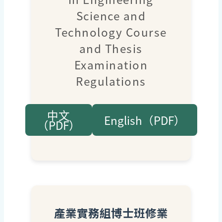
Science and
Technology Course
and Thesis
Examination
Regulations
中文
English（PDF）
（PDF）
產業實務組博士班修業