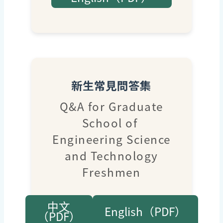
新生常見問答集
Q&A for Graduate
School of
Engineering Science
and Technology
Freshmen
中文
English（PDF）
（PDF）