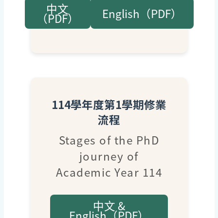
中文
English（PDF）
（PDF）
114學年度第1學期修業
流程
Stages of the PhD
journey of
Academic Year 114
中文 &
English（PDF）