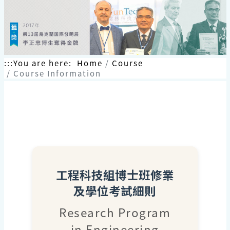
跳
到
主
要
內
容
:::
You are here:
Home
Course
區
Course Information
塊
工程科技組博士班修業
及學位考試細則
Research Program
in Engineering