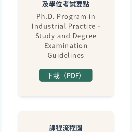
及學位考試要點
Ph.D. Program in
Industrial Practice -
Study and Degree
Examination
Guidelines
下載（PDF）
課程流程圖