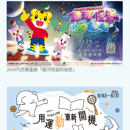
2026巧虎舞臺劇「銀河怪盜的祕密」