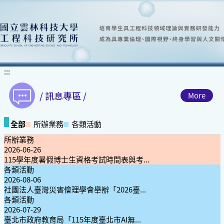
跳
到
主
要
內
容
區
:::
塊
/ 訊息專區 /
More
全部
所辦業務
各類活動
所辦業務
2026-06-26
115學年度暑假博士生資格考試時間表與考...
各類活動
2026-08-06
社團法人臺灣災害儈理學會舉辦「2026臺...
各類活動
2026-07-29
臺北市政府教育局「115年度臺北市AI無...