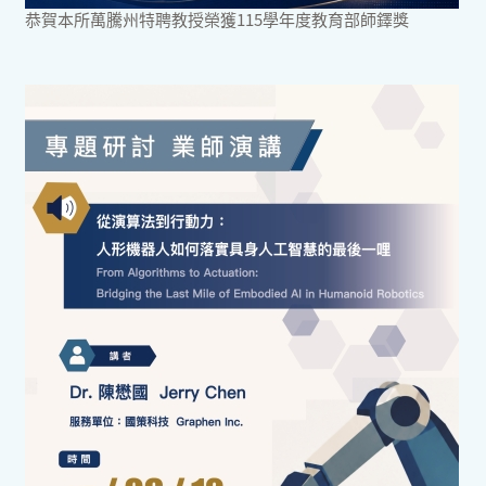
恭賀本所萬騰州特聘教授榮獲115學年度教育部師鐸獎