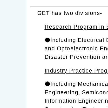
GET has two divisions-
Research Program in 
⚫️Including Electrica
and Optoelectronic En
Disaster Prevention a
Industry Practice Pro
⚫️Including Mechanica
Engineering, Semicond
Information Engineeri