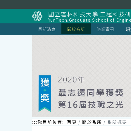
跳
到
國立雲林科技大學 工程科技
主
YunTech.Graduate School of Engin
要
內
最新消息
關於系所
修業資訊
研
容
區
塊
:::
你目前位置:
首頁
關於系所
系所概要