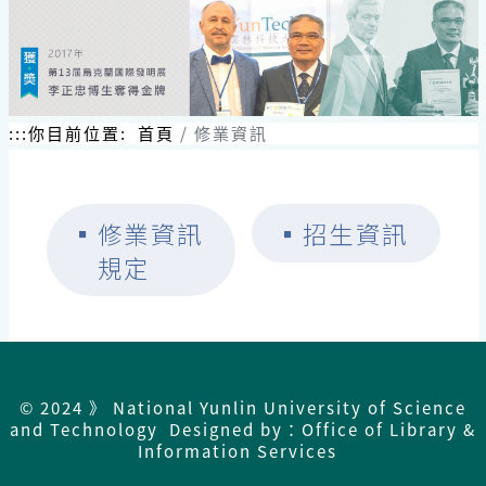
跳
到
主
要
內
容
:::
你目前位置:
首頁
修業資訊
區
塊
▪
修業資訊
▪
招生資訊
規定
© 2024 》 National Yunlin University of Science
and Technology Designed by：Office of Library &
Information Services