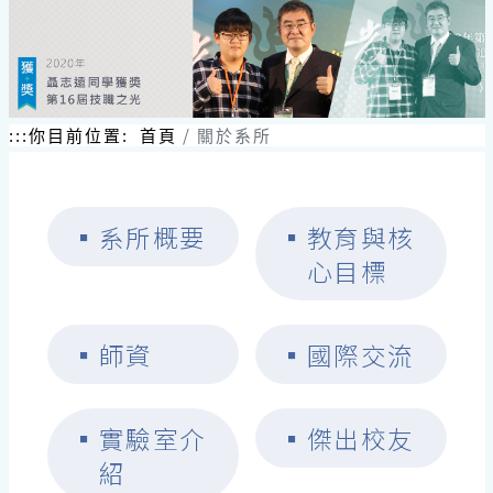
跳
到
主
要
內
容
:::
你目前位置:
首頁
關於系所
區
塊
▪
系所概要
▪
教育與核
心目標
▪
師資
▪
國際交流
▪
實驗室介
▪
傑出校友
紹