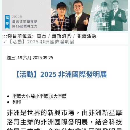
跳
到
主
要
內
容
:::
你目前位置:
首頁
最新消息
各類活動
區
【活動】2025 非洲國際發明展
塊
週三, 18 六月 2025 09:25
【活動】2025 非洲國際發明展
字體大小
縮小字體
加大字體
列印
非洲是世界的新興市場，由非洲新星摩
洛哥主辦的非洲國際發明展，結合科技