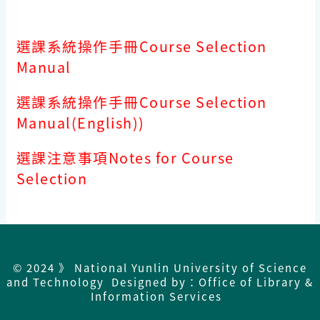
選課系統操作手冊Course Selection
Manual
選課系統操作手冊Course Selection
Manual(English))
選課注意事項Notes for Course
Selection
© 2024 》 National Yunlin University of Science
and Technology Designed by：Office of Library &
Information Services