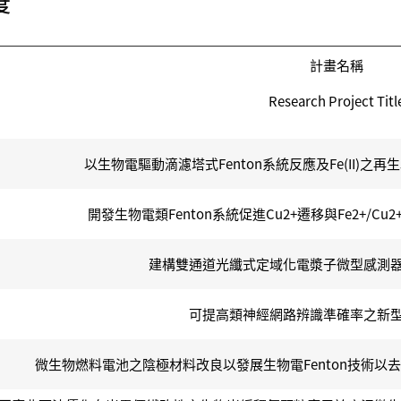
度
計畫名稱
Research Project Titl
以生物電驅動滴濾塔式Fenton系統反應及Fe(II)之
開發生物電類Fenton系統促進Cu2+遷移與Fe2+/
建構雙通道光纖式定域化電漿子微型感測
可提高類神經網路辨識準確率之新
微生物燃料電池之陰極材料改良以發展生物電Fenton技術以