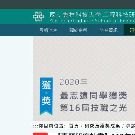
跳
到
國立雲林科技大學 工程科技
主
YunTech.Graduate School of Engin
要
內
最新消息
關於系所
修業資訊
研
容
區
塊
:::
你目前位置:
首頁
研究及獲獎成果
專