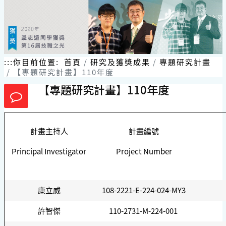
跳
到
主
要
內
容
:::
你目前位置:
首頁
研究及獲獎成果
專題研究計畫
區
【專題研究計畫】110年度
塊
【專題研究計畫】110年度
計畫主持人
計畫編號
Principal Investigator
Project Number
康立威
108-2221-E-224-024-MY3
許智傑
110-2731-M-224-001