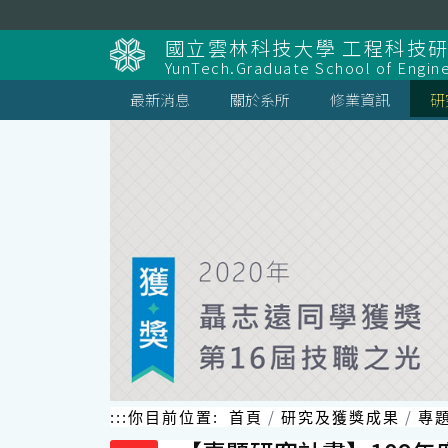
跳
到
國立雲林科技大學 工程科技
主
YunTech.Graduate School of Engin
要
內
最新消息
關於系所
修業資訊
研
容
區
塊
:::
你目前位置:
首頁
研究及獲獎成果
專