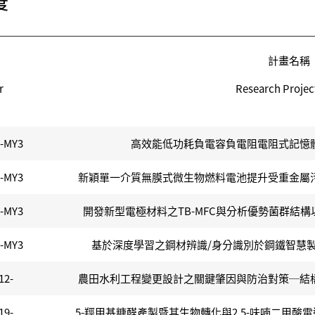
度
計畫名稱
r
Research Project
1-MY3
高效能低功耗負電容負電阻電阻式記憶
0-MY3
新穎單一介質無膜式微生物燃料電池提升受重金屬
7-MY3
開發新型電極材料之TB-MFC與分析優勢菌群結構
4-MY3
基於深度學習之鋼材辨識/身分識別於鋼鐵智慧
12-
農田水利工程變更設計之關鍵肇因與防治對策─結
19-
5-羥甲基糠醛產製暨其生物轉化與2,5-呋喃二甲