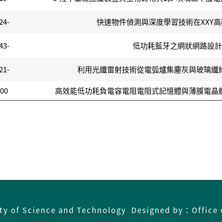
24-
快速物件偵測與深度學習技術在XXY
43-
低功耗藍牙之網狀網路設計
21-
利用光纖雷射技術從電弧爐集塵灰與玻璃纖
500
高效能低功耗負電容電阻電阻式記憶體與薄膜電晶體元件技術
ity of Science and Technology Designed by：Office 