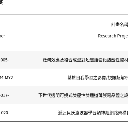
度
計畫名
ber
Research Projec
-005-
幾何效應及複合成型對短纖維強化熱塑性複
34-MY2
基於自我學習之影像/視訊超解
-017-
下世代透明可撓式雙極性雙通道薄膜電晶體之
-020-
遞迴貝氏濾波器學習類神經網路架構