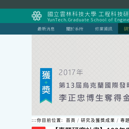
跳
到
國立雲林科技大學 工程科技
主
YunTech.Graduate School of Engin
要
內
最新消息
關於系所
修業資訊
研
容
區
塊
:::
你目前位置:
首頁
研究及獲獎成果
專