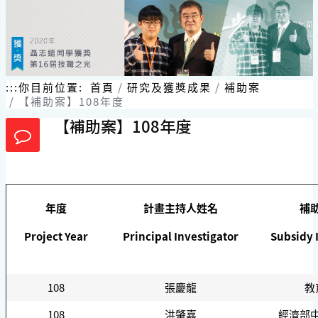
跳
到
主
要
內
容
:::
你目前位置:
首頁
研究及獲獎成果
補助案
區
【補助案】108年度
塊
【補助案】108年度
年度
計畫主持人姓名
補
Project Year
Principal Investigator
Subsidy I
108
張慶龍
教
108
洪肇嘉
經濟部