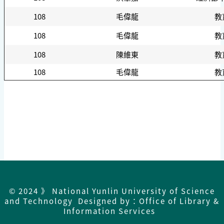
108
毛偉龍
教
108
毛偉龍
教
108
陳維東
教
108
毛偉龍
教
© 2024 》 National Yunlin University of Science
and Technology Designed by：Office of Library &
Information Services