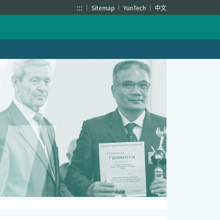
:::
Sitemap
YunTech
中文