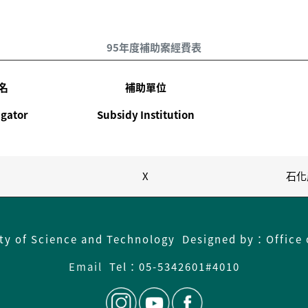
95年度補助案經費表
名
補助單位
igator
Subsidy Institution
X
石化
ity of Science and Technology Designed by：Office 
Email
Tel：
05-5342601#4010