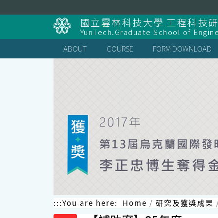
跳
到
國立雲林科技大學 工程科技
主
YunTech.Graduate School of Engin
要
內
ABOUT
COURSE
FORM DOWNLOAD
容
區
塊
:::
You are here:
Home
研究及獲獎成果